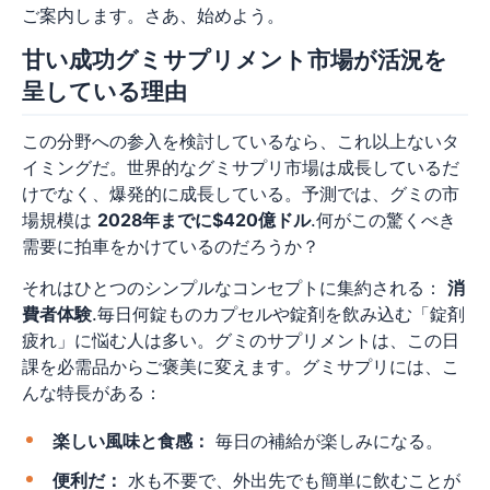
ご案内します。さあ、始めよう。
甘い成功グミサプリメント市場が活況を
呈している理由
この分野への参入を検討しているなら、これ以上ないタ
イミングだ。世界的なグミサプリ市場は成長しているだ
けでなく、爆発的に成長している。予測では、グミの市
場規模は
2028年までに$420億ドル
.何がこの驚くべき
需要に拍車をかけているのだろうか？
それはひとつのシンプルなコンセプトに集約される：
消
費者体験
.毎日何錠ものカプセルや錠剤を飲み込む「錠剤
疲れ」に悩む人は多い。グミのサプリメントは、この日
課を必需品からご褒美に変えます。グミサプリには、こ
んな特長がある：
楽しい風味と食感：
毎日の補給が楽しみになる。
便利だ：
水も不要で、外出先でも簡単に飲むことが