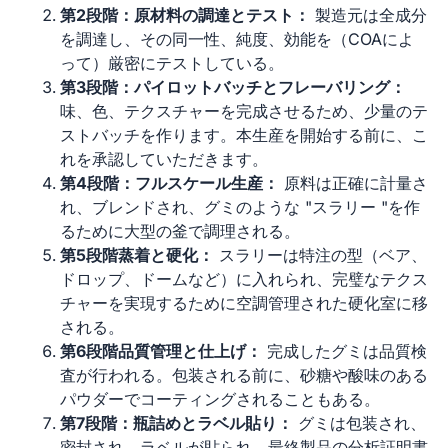
第2段階：原材料の調達とテスト：
製造元は全成分
を調達し、その同一性、純度、効能を（COAによ
って）厳密にテストしている。
第3段階：パイロットバッチとフレーバリング：
味、色、テクスチャーを完成させるため、少量のテ
ストバッチを作ります。本生産を開始する前に、こ
れを承認していただきます。
第4段階：フルスケール生産：
原料は正確に計量さ
れ、ブレンドされ、グミのような "スラリー "を作
るために大型の釜で調理される。
第5段階蒸着と硬化：
スラリーは特注の型（ベア、
ドロップ、ドームなど）に入れられ、完璧なテクス
チャーを実現するために空調管理された硬化室に移
される。
第6段階品質管理と仕上げ：
完成したグミは品質検
査が行われる。包装される前に、砂糖や酸味のある
パウダーでコーティングされることもある。
第7段階：瓶詰めとラベル貼り：
グミは包装され、
密封され、ラベルが貼られ、最終製品の分析証明書