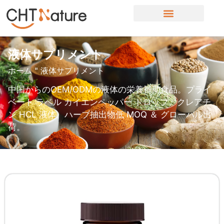
液体サプリメント
ホーム
"
液体サプリメント
中国からのOEM/ODMの液体の栄養補助食品。プライ
ベート ラベル カイエンペッパー ドロップ、クレアチ
ン HCL 液体、ハーブ抽出物低 MOQ ＆ グローバル出
荷。