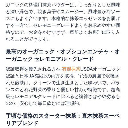
ガニックの料理用抹茶パウダーは、しっかりとした風味
と深い緑色で、焼き菓子やスムージー、風味豊かなソー
スにもよく合います。本格的な抹茶エッセンスをお届け
する一方で、セレモニーグレードよりもお求めやすい価
格なので、お金をかけすぎず、気前よくお料理に取り入
れることができます。
最高のオーガニック・オプションエンチャ・オ
ーガニック セレモニアル・グレード
認証取得を優先される方へ
有機抹茶
USDAオーガニック
認証と日本JAS認証の両方を取得。宇治の農園で収穫さ
れた煎茶は、クリーンで生き生きとした味わいで、バラ
ンスのとれた野菜の香りと優しい甘みが特徴です。超高
級セレモニアルグレードに比べると複雑さはやや劣るも
のの、安心して毎日飲むには理想的。
手頃な価格のスターター抹茶：直木抹茶スーペ
リアブレンド