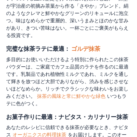
が宇治産の初摘み茶葉から作る「さやか」ブレンド。絹
のようなクレマと鮮やかなグリーンのリキュールに泡立
つ。味はなめらかで重層的、深いうまみとほのかな甘み
があり、きつい苦味はない。一杯ごとにご褒美がもらえ
る投資です。
完璧な抹茶ラテに最適：
ゴルデ抹茶
多目的にお使いいただけるよう特別に作られたこの抹茶
パウダーは、ご家庭でカフェ品質のラテを作るのに最適
です。乳製品であれ植物性ミルクであれ、ミルクを通し
て輝きを放つほど大胆でありながら、渋みを感じさせな
いほどなめらか。リッチでクラシックな味わいをお楽し
みください。
抹茶の風味と常に鮮やかな緑色
いつもラ
テに色がつく。
お菓子作りに最適：ナビタス・カリナリー抹茶
あなたのレシピに信頼できる抹茶が必要なとき、ナビタ
ス
オーガニクスの料理抹茶
をお届けします。このオー