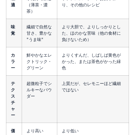
適
（薄茶・濃
り、その他のレシピ
茶）
味
繊細で自然な
より大胆で、よりしっかりとし
覚
甘さ、豊かな
た、ほのかな苦味（他の食材に
"うま味"
負けないため）
カ
鮮やかなエレ
よりくすんだ、しばしば黄色が
ラ
クトリック・
かった、または茶色がかった緑
ー
グリーン
色
テ
超微粒子でシ
上質だが、セレモニーほど繊細
ク
ルキーなパウ
ではない
ス
ダー
チ
ャ
ー
価
より高い
より低い