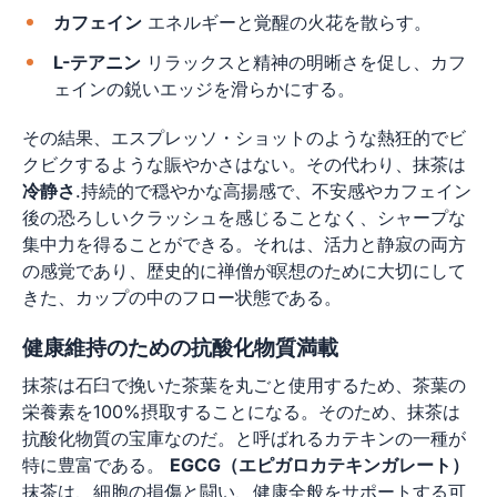
カフェイン
エネルギーと覚醒の火花を散らす。
L-テアニン
リラックスと精神の明晰さを促し、カフ
ェインの鋭いエッジを滑らかにする。
その結果、エスプレッソ・ショットのような熱狂的でビ
クビクするような賑やかさはない。その代わり、抹茶は
冷静さ
.持続的で穏やかな高揚感で、不安感やカフェイン
後の恐ろしいクラッシュを感じることなく、シャープな
集中力を得ることができる。それは、活力と静寂の両方
の感覚であり、歴史的に禅僧が瞑想のために大切にして
きた、カップの中のフロー状態である。
健康維持のための抗酸化物質満載
抹茶は石臼で挽いた茶葉を丸ごと使用するため、茶葉の
栄養素を100%摂取することになる。そのため、抹茶は
抗酸化物質の宝庫なのだ。と呼ばれるカテキンの一種が
特に豊富である。
EGCG（エピガロカテキンガレート）
抹茶は、細胞の損傷と闘い、健康全般をサポートする可