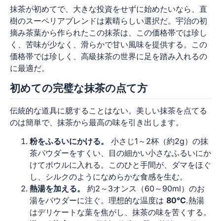
抹茶が初めてで、大きな投資をせずに始めたいなら、直
樹のスーペリアブレンドは素晴らしい選択だ。宇治の初
摘み茶葉から作られたこの抹茶は、この価格帯では珍し
く、苦味が少なく、滑らかで甘い風味を提供する。この
価格帯では珍しく、高級抹茶の世界に足を踏み入れるの
に最適だ。
初めての完璧な抹茶の点て方
伝統的な道具に臆することはない。美しい抹茶を点てる
のは簡単で、抹茶から最高の味を引き出します。
粉をふるいにかける。
小さじ1～2杯（約2g）の抹
茶パウダーをすくい、目の細かい小さなふるいにか
けてボウルに入れる。このひと手間が、ダマをほぐ
し、シルクのようになめらかな食感を生む。
熱湯を加える。
約2～3オンス（60～90ml）のお
湯をパウダーに注ぐ。理想的な温度は
80°C
.熱湯
はデリケートな葉を焦がし、抹茶の味を苦くする。