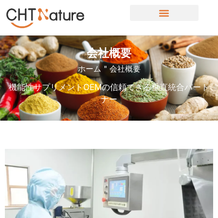
OEM/ODMサービス
会社概要
ホーム
"
会社概要
機能性サプリメントOEMの信頼できる垂直統合パート
ナー