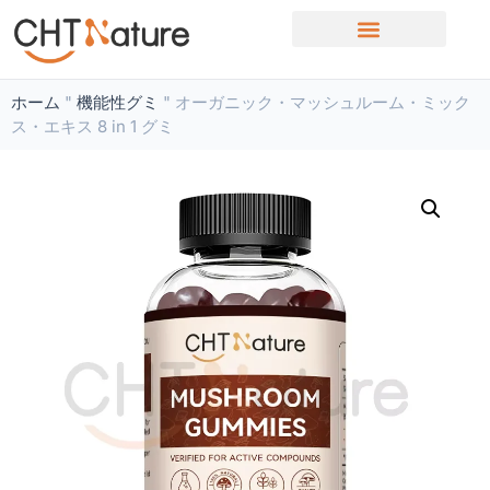
OEM/ODMサービス
ホーム
"
機能性グミ
"
オーガニック・マッシュルーム・ミック
ス・エキス 8 in 1 グミ