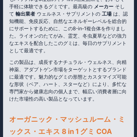
手軽に体験できるグミです。最高級の
メーカー
そし
て
輸出業者
ウェルネス・サプリメントの
工場
は、認
知機能、免疫反応、自然なエネルギーレベルを総合的
にサポートするために、この8-in-1複合体を作りまし
た。ライオンのたてがみ、霊芝、冬虫夏草などの強力
なエキスを配合したこのグミは、毎日のサプリメント
として最適です。
この製品は、成長するナチュラル・ウェルネス、向精
神薬、アダプトゲン市場をターゲットとするブランド
に最適です。魅力的なグミの形態とカスタマイズ可能
な形状（ベア、ハート、スターなど）により、多忙な
専門家から健康志向の個人まで、幅広い消費者層に向
けた市場性の高い製品となっています。
オーガニック・マッシュルーム・ミ
ックス・エキス 8 in 1 グミ COA