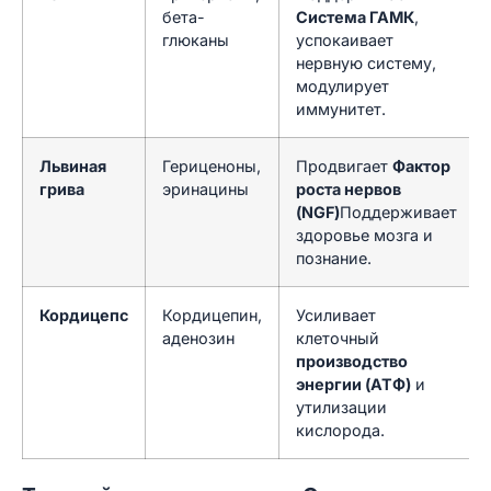
бета-
Система ГАМК
,
глюканы
успокаивает
нервную систему,
модулирует
иммунитет.
Львиная
Гериценоны,
Продвигает
Фактор
грива
эринацины
роста нервов
(NGF)
Поддерживает
здоровье мозга и
познание.
Кордицепс
Кордицепин,
Усиливает
аденозин
клеточный
производство
энергии (АТФ)
и
утилизации
кислорода.