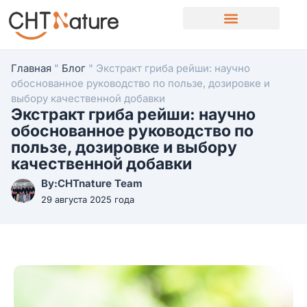
Свяжитесь с нами
Главная
"
Блог
"
Экстракт гриба рейши: научно
обоснованное руководство по пользе, дозировке и
выбору качественной добавки
Экстракт гриба рейши: научно
обоснованное руководство по
пользе, дозировке и выбору
качественной добавки
By:CHTnature Team
29 августа 2025 года