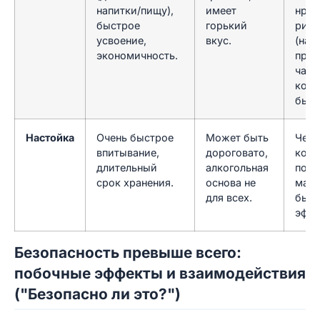
напитки/пищу),
имеет
нрав
быстрое
горький
риту
усвоение,
вкус.
(нап
экономичность.
приг
чая) 
кото
быть
Настойка
Очень быстрое
Может быть
Чело
впитывание,
дороговато,
кото
длительный
алкогольная
полу
срок хранения.
основа не
макс
для всех.
быс
эффе
Безопасность превыше всего:
побочные эффекты и взаимодействия
("Безопасно ли это?")