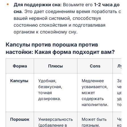
Для поддержки сна:
Возьмите его
1-2 часа до
сна
. Это дает соединениям время поработать с
вашей нервной системой, способствуя
состоянию спокойствия и подготавливая
организм к спокойному сну.
Капсулы против порошка против
настойки: Какая форма подходит вам?
Форма
Плюсы
Cons
Лучш
Капсулы
Удобная,
Медленнее
Заня
безвкусная,
усваивается,
чело
точная
может
цен
дозировка.
содержать
удоб
наполнители.
точн
Порошок
Универсальность
Может быть
Чело
(добавление в
грязным,
кото