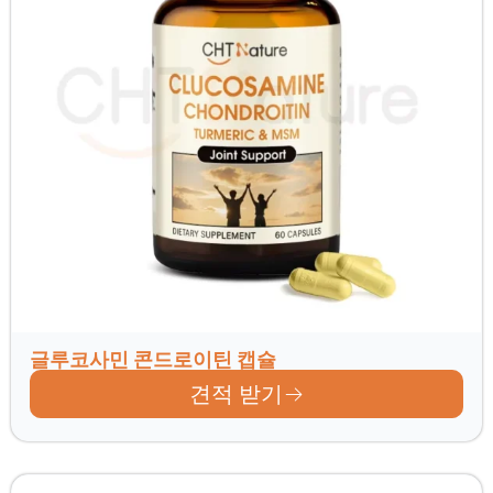
글루코사민 콘드로이틴 캡슐
견적 받기