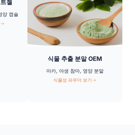
프트젤
 영양 캡슐
식물 추출 분말 OEM
마카, 야생 참마, 영양 분말
식물성 파우더 보기