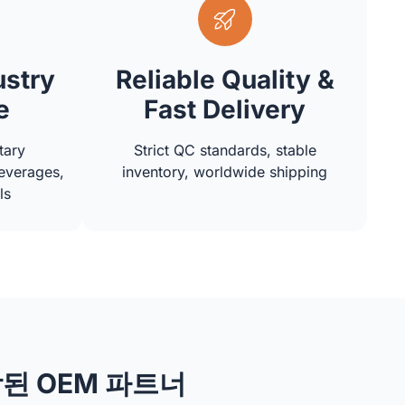
ustry
Reliable Quality &
e
Fast Delivery
tary
Strict QC standards, stable
everages,
inventory, worldwide shipping
ls
된 OEM 파트너