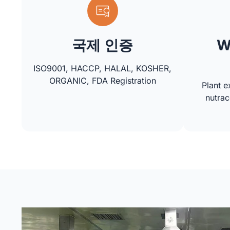
국제 인증
W
ISO9001, HACCP, HALAL, KOSHER,
ORGANIC, FDA Registration
Plant e
nutrac