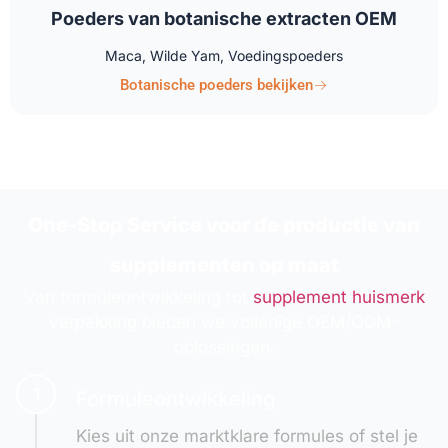
Poeders van botanische extracten OEM
Maca, Wilde Yam, Voedingspoeders
Botanische poeders bekijken
One-Stop Service voor de productie van
supplementen op maat
Van formuleontwikkeling tot
supplement huismerk
verpakking bieden we volledige OEM/ODM-
oplossingen.
1
Formuleontwikkeling
Kies uit onze marktklare formules of stel je