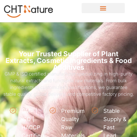
Your Trusted Supplier of Plant
Extracts, Cosmetic Ingredients & Food
Additives
GMP & ISO certified manufacturer specializing in high-purity
natural extracts and functional raw materials. From bulk
ingredients to customized specifications, we guarantee
stable quality, global delivery, and competitive factory pricing.
GMP |
Premium
Stable
ISO |
Quality
Supply &
HACCP
Raw
Fast
Certified
Materials
Lead