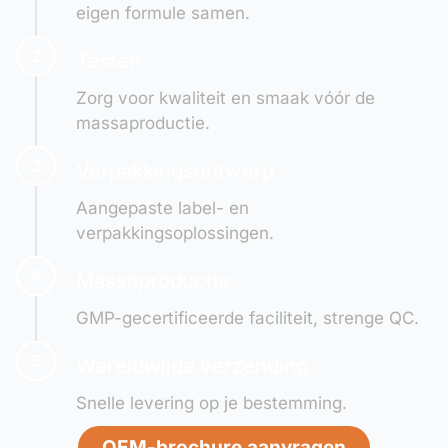
eigen formule samen.
2
Testen
Zorg voor kwaliteit en smaak vóór de
massaproductie.
3
Verpakkingsontwerp
Aangepaste label- en
verpakkingsoplossingen.
4
Massaproductie
GMP-gecertificeerde faciliteit, strenge QC.
5
Wereldwijde verzending
Snelle levering op je bestemming.
OEM-brochure aanvragen