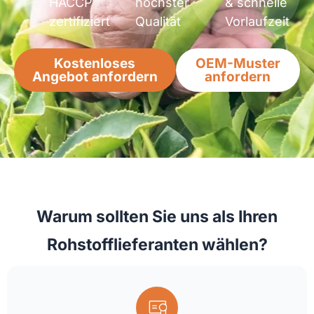
HACCP
höchster
& schnelle
zertifiziert
Qualität
Vorlaufzeit
Kostenloses
OEM-Muster
Angebot anfordern
anfordern
Warum sollten Sie uns als Ihren
Rohstofflieferanten wählen?