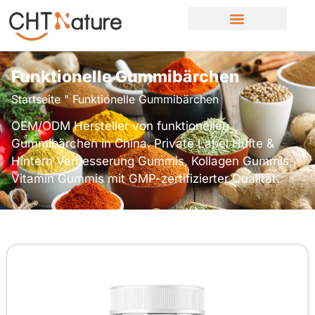
Funktionelle Gummibärchen
Startseite
"
Funktionelle Gummibärchen
OEM/ODM Hersteller von funktionellen
Gummibärchen in China. Private Label Hüfte &
Hintern Verbesserung Gummis, Kollagen Gummis,
Vitamin Gummis mit GMP-zertifizierter Qualität.