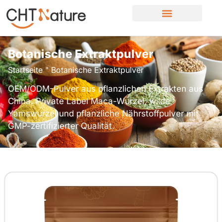
Botanische Extraktpulver
Startseite
"
Botanische Extraktpulver
OEM/ODM-Pulver aus pflanzlichen Extrakten aus
China. Private Label Maca-Wurzel, wilde
Yamswurzel und pflanzliche Nährstoffpulver mit
GMP-zertifizierter Qualität.