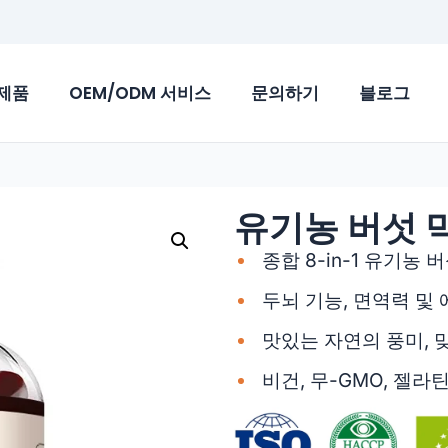
제품
OEM/ODM 서비스
문의하기
블로그
유기농 버섯 믹스
종합 8-in-1 유기농 
두뇌 기능, 면역력 및
맛있는 자연의 풍미, 
비건, 무-GMO, 젤라