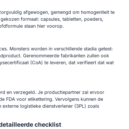
n zorgvuldig afgewogen, gemengd om homogeniteit te
gekozen formaat: capsules, tabletten, poeders,
ofdformule staan hier voorop.
roces. Monsters worden in verschillende stadia getest:
indproduct. Gerenommeerde fabrikanten zullen ook
secertificaat (CoA) te leveren, dat verifieert dat wat
eerd en verzegeld. Je productiepartner zal ervoor
 de FDA voor etikettering. Vervolgens kunnen de
xterne logistieke dienstverlener (3PL) zoals
detailleerde checklist