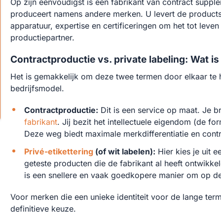
Op zijn eenvoudigst is een fabrikant van contract suppl
produceert namens andere merken. U levert de productspec
apparatuur, expertise en certificeringen om het tot lev
productiepartner.
Contractproductie vs. private labeling: Wat is
Het is gemakkelijk om deze twee termen door elkaar te h
bedrijfsmodel.
Contractproductie:
Dit is een service op maat. Je b
fabrikant
. Jij bezit het intellectuele eigendom (de fo
Deze weg biedt maximale merkdifferentiatie en contr
Privé-etikettering
(of wit labelen):
Hier kies je uit 
geteste producten die de fabrikant al heeft ontwikkel
is een snellere en vaak goedkopere manier om op de 
Voor merken die een unieke identiteit voor de lange ter
definitieve keuze.