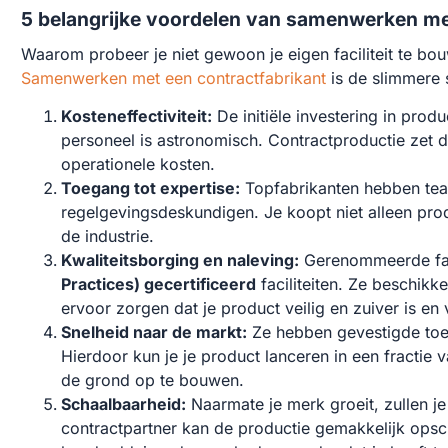
5 belangrijke voordelen van samenwerken met
Waarom probeer je niet gewoon je eigen faciliteit te 
Samenwerken met een contractfabrikant
is de slimmere s
Kosteneffectiviteit:
De initiële investering in produ
personeel is astronomisch. Contractproductie zet 
operationele kosten.
Toegang tot expertise:
Topfabrikanten hebben tea
regelgevingsdeskundigen. Je koopt niet alleen produ
de industrie.
Kwaliteitsborging en naleving:
Gerenommeerde fab
Practices) gecertificeerd
faciliteiten. Ze beschikk
ervoor zorgen dat je product veilig en zuiver is en
Snelheid naar de markt:
Ze hebben gevestigde toel
Hierdoor kun je je product lanceren in een fractie v
de grond op te bouwen.
Schaalbaarheid:
Naarmate je merk groeit, zullen j
contractpartner kan de productie gemakkelijk opsch