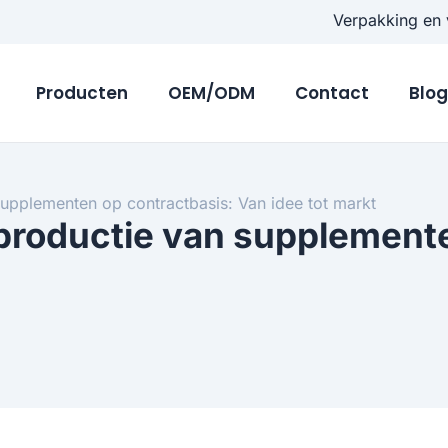
Verpakking en 
Producten
OEM/ODM
Contact
Blo
supplementen op contractbasis: Van idee tot markt
 productie van supplement