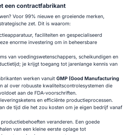
 een contractfabrikant
bouwen? Voor 99% nieuwe en groeiende merken,
trategische zet. Dit is waarom:
ctieapparatuur, faciliteiten en gespecialiseerd
deze enorme investering om in beheersbare
ms van voedingswetenschappers, scheikundigen en
ctietijd; je krijgt toegang tot jarenlange kennis van
rikanten werken vanuit
GMP (Good Manufacturing
en al over robuuste kwaliteitscontrolesystemen die
 voldoet aan de FDA-voorschriften.
everingsketens en efficiënte productieprocessen.
an de tijd die het zou kosten om je eigen bedrijf vanaf
e productiebehoeften veranderen. Een goede
alen van een kleine eerste oplage tot