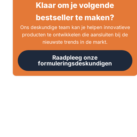
Klaar om je volgende
bestseller te maken?
Ons deskundige team kan je helpen innovatieve
producten te ontwikkelen die aansluiten bij de
nieuwste trends in de markt.
Raadpleeg onze
formuleringsdeskundigen