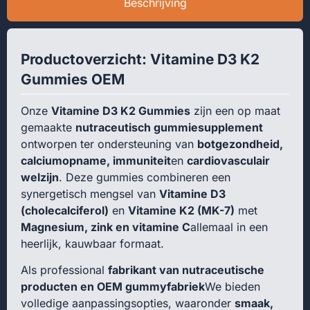
Beschrijving
Productoverzicht: Vitamine D3 K2
Gummies OEM
Onze
Vitamine D3 K2 Gummies
zijn een op maat
gemaakte
nutraceutisch gummiesupplement
ontworpen ter ondersteuning van
botgezondheid,
calciumopname, immuniteit
en
cardiovasculair
welzijn
. Deze gummies combineren een
synergetisch mengsel van
Vitamine D3
(cholecalciferol)
en
Vitamine K2 (MK-7)
met
Magnesium, zink en vitamine C
allemaal in een
heerlijk, kauwbaar formaat.
Als professional
fabrikant van nutraceutische
producten en OEM gummyfabriek
We bieden
volledige aanpassingsopties, waaronder
smaak,