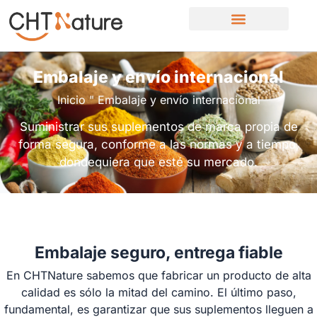
Quiénes somos
Contacte con nosotros
Embalaje y envío internacional
Inicio
"
Embalaje y envío internacional
Suministrar sus suplementos de marca propia de
forma segura, conforme a las normas y a tiempo,
dondequiera que esté su mercado.
Embalaje seguro, entrega fiable
En CHTNature sabemos que fabricar un producto de alta
calidad es sólo la mitad del camino. El último paso,
fundamental, es garantizar que sus suplementos lleguen a