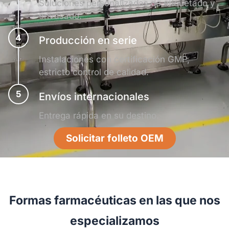
Soluciones personalizadas de etiquetado y
envasado.
4
Producción en serie
Instalaciones con certificación GMP,
estricto control de calidad.
5
Envíos internacionales
Entrega rápida en su destino.
Solicitar folleto OEM
Formas farmacéuticas en las que nos
especializamos