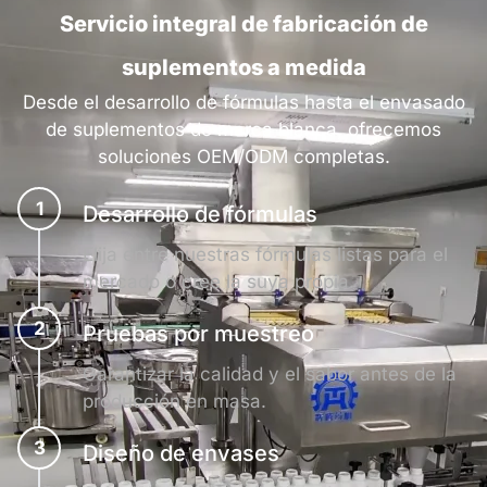
Servicio integral de fabricación de
suplementos a medida
Desde el desarrollo de fórmulas hasta el envasado
de suplementos de marca blanca, ofrecemos
soluciones OEM/ODM completas.
1
Desarrollo de fórmulas
Elija entre nuestras fórmulas listas para el
mercado o cree la suya propia.
2
Pruebas por muestreo
Garantizar la calidad y el sabor antes de la
producción en masa.
3
Diseño de envases