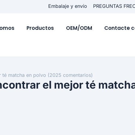
Embalaje y envío
PREGUNTAS FRE
somos
Productos
OEM/ODM
Contacte c
or té matcha en polvo (2025 comentarios)
encontrar el mejor té match