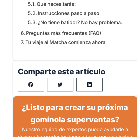
Qué necesitarás:
Instrucciones paso a paso
¿No tiene batidor? No hay problema.
Preguntas más frecuentes (FAQ)
Tu viaje al Matcha comienza ahora
Comparte este artículo
¿Listo para crear su próxima
gominola superventas?
Nuestro equipo de expertos puede ayudarle a
desarrollar productos innovadores que se ajusten