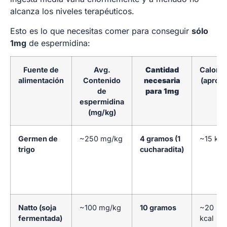
alcanza los niveles terapéuticos.
Esto es lo que necesitas comer para conseguir
sólo
1mg
de espermidina:
Fuente de
Avg.
Cantidad
Caloría
alimentación
Contenido
necesaria
(aprox.
de
para 1mg
espermidina
(mg/kg)
Germen de
~250 mg/kg
4 gramos (1
~15 kca
trigo
cucharadita)
Natto (soja
~100 mg/kg
10 gramos
~20
fermentada)
kcal