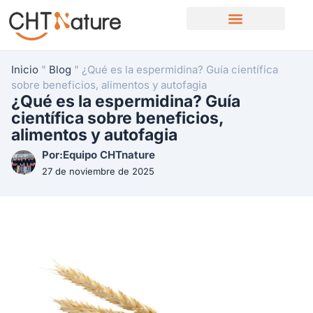
Quiénes somos
Contacte con nosotros
Inicio
"
Blog
"
¿Qué es la espermidina? Guía científica
sobre beneficios, alimentos y autofagia
¿Qué es la espermidina? Guía
científica sobre beneficios,
alimentos y autofagia
Por:Equipo CHTnature
27 de noviembre de 2025