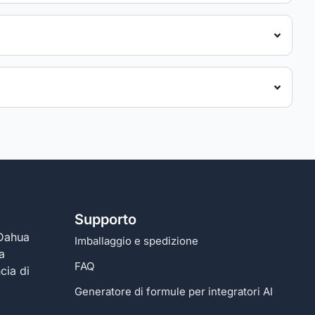
Supporto
 Dahua
Imballaggio e spedizione
a
FAQ
cia di
Generatore di formule per integratori AI