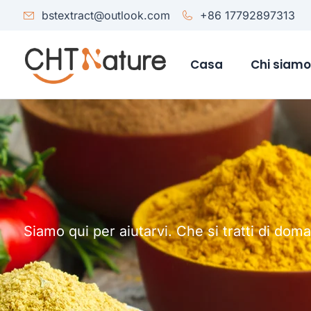
bstextract@outlook.com
+86 17792897313
Casa
Chi siam
Siamo qui per aiutarvi. Che si tratti di dom