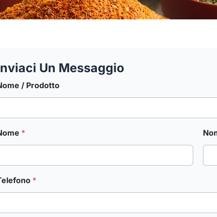
Inviaci Un Messaggio
Nome / Prodotto
Nome
*
Nom
Telefono
*