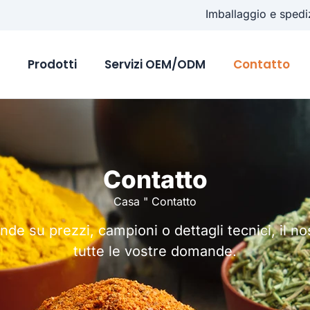
Imballaggio e spedi
o
Prodotti
Servizi OEM/ODM
Contatto
Contatto
Casa
"
Contatto
ande su prezzi, campioni o dettagli tecnici, il n
tutte le vostre domande.