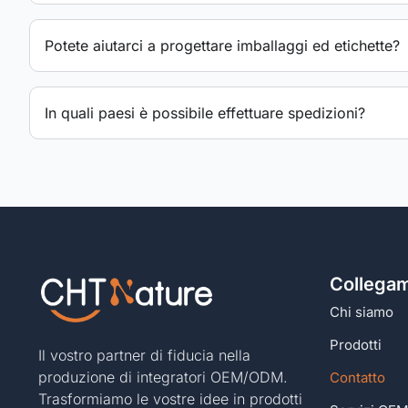
Potete aiutarci a progettare imballaggi ed etichette?
In quali paesi è possibile effettuare spedizioni?
Collegam
Chi siamo
Prodotti
Il vostro partner di fiducia nella
produzione di integratori OEM/ODM.
Contatto
Trasformiamo le vostre idee in prodotti