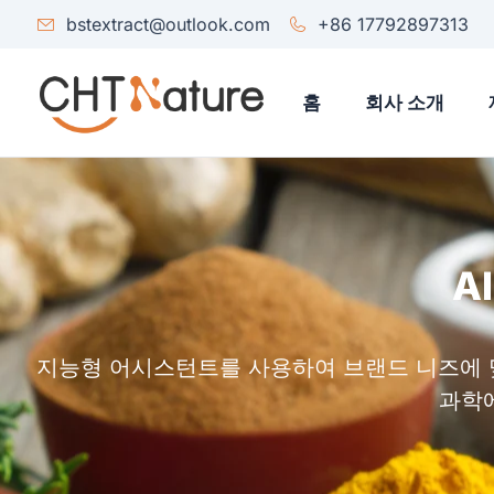
bstextract@outlook.com
+86 17792897313
홈
회사 소개
A
지능형 어시스턴트를 사용하여 브랜드 니즈에 맞
과학에