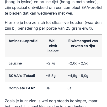
(hoog in lysine) en bruine rijst (hoog in methionine),
zijn speciaal ontwikkeld om een compleet EAA-profiel
te bieden dat kan wedijveren met wei.
Hier zie je hoe ze zich tot elkaar verhouden (waarden
zijn bij benadering per portie van 25 gram eiwit):
Aminozuurprofiel
Wei-
Eiwitmengsel van
eiwit
erwten en rijst
isolaat
Leucine
~2.7g
~2,0g - 2,5g
BCAA's (Totaal)
~5.8g
~4,5g - 5,0g
Complete EAA?
Ja
Ja
Zoals je kunt zien is wei nog steeds koploper, maar
het verschil is veel kleiner dan je zou denken.