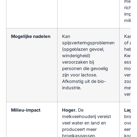
mense
richte
impac
milieu
Mogelijke nadelen
Kan
Kan e
spijsverteringsproblemen
of aa
(opgeblazen gevoel,
hebbe
winderigheid)
Kwalit
veroorzaken bij
essen
personen die gevoelig
mogel
zijn voor lactose.
veront
Afkomstig uit de bio-
zoals
industrie.
metal
vermij
Milieu-impact
Hoger.
De
Lager
melkveehouderij vereist
bronn
veel water en land en
over 
produceert meer
een ve
broeikasgassen.
koolst