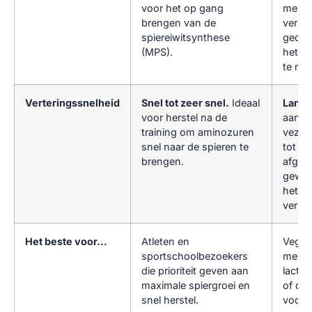
voor het op gang
mengs
brengen van de
verrij
spiereiwitsynthese
gecom
(MPS).
het le
te max
Verteringssnelheid
Snel tot zeer snel.
Ideaal
Langz
voor herstel na de
aanwe
training om aminozuren
vezels
snel naar de spieren te
tot ee
brengen.
afgift
geweld
het
verza
Het beste voor...
Atleten en
Vegan
sportschoolbezoekers
mens
die prioriteit geven aan
lactos
maximale spiergroei en
of die
snel herstel.
voor z