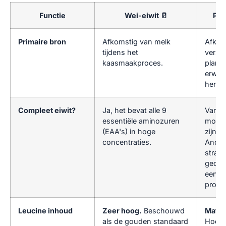
Functie
Wei-eiwit 🥛
Pla
Primaire bron
Afkomstig van melk
Afkom
tijdens het
versch
kaasmaakproces.
plante
erwten,
henne
Compleet eiwit?
Ja, het bevat alle 9
Variee
essentiële aminozuren
moder
(EAA's) in hoge
zijn c
concentraties.
Ander
strate
gecom
een c
profie
Leucine inhoud
Zeer hoog.
Beschouwd
Matig 
als de gouden standaard
Hoogw