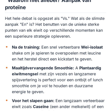
"Waarom niet allebei? Aanpak van
proteïne
Het hele debat is opgezet als "Vs." Wat als de slimste
aanpak "En" is? Het benutten van de unieke sterke
punten van elk eiwit op verschillende momenten kan
een superieure strategie opleveren.
Na de training:
Een snel verteerbare
Wei-isolaat
shake om je spieren te overspoelen met leucine
en het herstel direct een kickstart te geven.
Maaltijdvervangende Smoothie:
A
Plantaardig
eiwitmengsel
met zijn vezels en langzamere
spijsvertering is perfect voor een ontbijt of lunch
smoothie om je vol te houden en duurzame
energie te geven.
Voor het slapen gaan:
Een langzaam verteerbaar
eiwit zoals
Caseïne
(een ander melkeiwit) of een