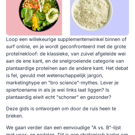
Loop een willekeurige supplementenwinkel binnen of
surf online, en je wordt geconfronteerd met de grote
proteïnekloof: de klassieke, van zuivel afgeleide wei
aan de ene kant, en de snelgroeiende categorie van
plantaardige proteïnen aan de andere kant. Het debat
is fel, gevuld met wetenschappelijk jargon,
marketinghype en "bro science"-mythes. Lever je
spiertoename in als je wei links laat liggen? Is
plantaardig eiwit echt "schoner" en gezonder?
Deze gids is ontworpen om door de ruis heen te
breken.
We gaan verder dan een eenvoudige "A vs. B"-lijst
met voor- en nadelen. Dit is een strategisch kader om