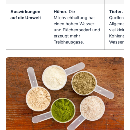
Auswirkungen
Höher.
Die
Tiefer.
Pfl
auf die Umwelt
Milchviehhaltung hat
Quellen h
einen hohen Wasser-
Allgemein
und Flächenbedarf und
viel kleine
erzeugt mehr
Kohlensto
Treibhausgase.
Wasserfuß