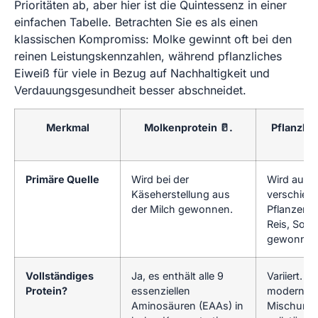
Prioritäten ab, aber hier ist die Quintessenz in einer
einfachen Tabelle. Betrachten Sie es als einen
klassischen Kompromiss: Molke gewinnt oft bei den
reinen Leistungskennzahlen, während pflanzliches
Eiweiß für viele in Bezug auf Nachhaltigkeit und
Verdauungsgesundheit besser abschneidet.
Merkmal
Molkenprotein 🥛.
Pflanzlic

Primäre Quelle
Wird bei der
Wird aus
Käseherstellung aus
verschied
der Milch gewonnen.
Pflanzen w
Reis, Soja
gewonnen
Vollständiges
Ja, es enthält alle 9
Variiert. S
Protein?
essenziellen
moderne
Aminosäuren (EAAs) in
Mischunge