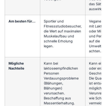
das Sätti
auswirkt.
Am besten für...
Sportler und
Veganer, 
Fitnessstudiobesucher,
mit Laktos
die Wert auf maximalen
oder Milchs
Muskelaufbau und
und Perso
schnelle Erholung
auf die
legen.
Umweltvert
achten.
Mögliche
Kann bei
Kann eine
Nachteile
laktoseempfindlichen
oder erdig
Personen
Geschmac
Verdauungsprobleme
Die Qualitä
(Blähungen,
ist entsch
Blähungen)
mögliche
verursachen.
Verunrein
Beschaffung aus
wie Schwe
Massentierhaltung.
vermeiden