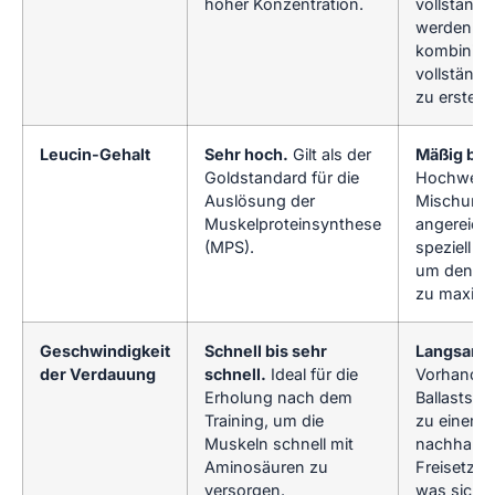
hoher Konzentration.
vollständi
werden st
kombiniert
vollständig
zu erstelle
Leucin-Gehalt
Sehr hoch.
Gilt als der
Mäßig bis
Goldstandard für die
Hochwerti
Auslösung der
Mischunge
Muskelproteinsynthese
angereiche
(MPS).
speziell ko
um den Le
zu maximi
Geschwindigkeit
Schnell bis sehr
Langsame
der Verdauung
schnell.
Ideal für die
Vorhanden
Erholung nach dem
Ballaststo
Training, um die
zu einer
Muskeln schnell mit
nachhalti
Aminosäuren zu
Freisetzun
versorgen.
was sich p