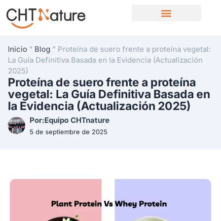
Quiénes somos
Contacte con nosotros
Inicio
"
Blog
"
Proteína de suero frente a proteína vegetal:
La Guía Definitiva Basada en la Evidencia (Actualización
2025)
Proteína de suero frente a proteína
vegetal: La Guía Definitiva Basada en
la Evidencia (Actualización 2025)
Por:Equipo CHTnature
5 de septiembre de 2025