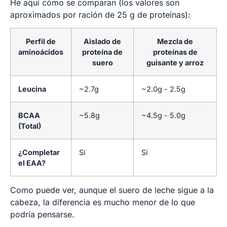
He aquí cómo se comparan (los valores son
aproximados por ración de 25 g de proteínas):
Perfil de
Aislado de
Mezcla de
aminoácidos
proteína de
proteínas de
suero
guisante y arroz
Leucina
~2.7g
~2.0g - 2.5g
BCAA
~5.8g
~4.5g - 5.0g
(Total)
¿Completar
Sí
Sí
el EAA?
Como puede ver, aunque el suero de leche sigue a la
cabeza, la diferencia es mucho menor de lo que
podría pensarse.