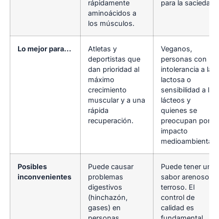
rápidamente
para la saciedad.
aminoácidos a
los músculos.
Lo mejor para...
Atletas y
Veganos,
deportistas que
personas con
dan prioridad al
intolerancia a la
máximo
lactosa o
crecimiento
sensibilidad a los
muscular y a una
lácteos y
rápida
quienes se
recuperación.
preocupan por el
impacto
medioambiental.
Posibles
Puede causar
Puede tener un
inconvenientes
problemas
sabor arenoso o
digestivos
terroso. El
(hinchazón,
control de
gases) en
calidad es
personas
fundamental