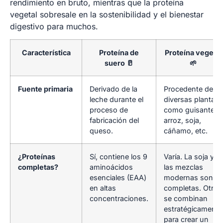
rendimiento en bruto, mientras que la proteína
vegetal sobresale en la sostenibilidad y el bienestar
digestivo para muchos.
Característica
Proteína de
Proteína vegetal
suero 🥛
🌱
Fuente primaria
Derivado de la
Procedente de
leche durante el
diversas plantas
proceso de
como guisantes,
fabricación del
arroz, soja,
queso.
cáñamo, etc.
¿Proteínas
Sí, contiene los 9
Varía. La soja y
completas?
aminoácidos
las mezclas
esenciales (EAA)
modernas son
en altas
completas. Otras
concentraciones.
se combinan
estratégicamente
para crear un