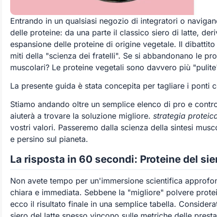
Entrando in un qualsiasi negozio di integratori o navigand
delle proteine: da una parte il classico siero di latte, deriv
espansione delle proteine di origine vegetale. Il dibattito
miti della "scienza dei fratelli". Se si abbandonano le pro
muscolari? Le proteine vegetali sono davvero più "pulite
La presente guida è stata concepita per tagliare i ponti c
Stiamo andando oltre un semplice elenco di pro e contro "
aiuterà a trovare la soluzione migliore.
strategia proteic
vostri valori. Passeremo dalla scienza della sintesi musco
e persino sul pianeta.
La risposta in 60 secondi: Proteine del sier
Non avete tempo per un'immersione scientifica approfon
chiara e immediata. Sebbene la "migliore" polvere proteic
ecco il risultato finale in una semplice tabella. Consid
siero del latte spesso vincono sulle metriche delle prest