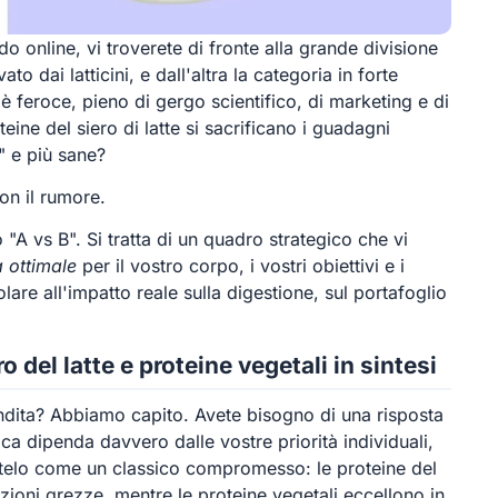
o online, vi troverete di fronte alla grande divisione
ato dai latticini, e dall'altra la categoria in forte
 è feroce, pieno di gergo scientifico, di marketing e di
teine del siero di latte si sacrificano i guadagni
" e più sane?
on il rumore.
A vs B". Si tratta di un quadro strategico che vi
a ottimale
per il vostro corpo, i vostri obiettivi e i
lare all'impatto reale sulla digestione, sul portafoglio
o del latte e proteine vegetali in sintesi
dita? Abbiamo capito. Avete bisogno di una risposta
a dipenda davvero dalle vostre priorità individuali,
eratelo come un classico compromesso: le proteine del
azioni grezze, mentre le proteine vegetali eccellono in