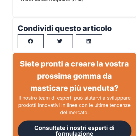
Condividi questo articolo
Siete pronti a creare la vostra
prossima gomma da
masticare più venduta?
Il nostro team di esperti può aiutarvi a sviluppare
prodotti innovativi in linea con le ultime tendenze
del mercato.
Consultate i nostri esperti di
formulazione