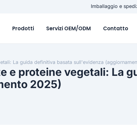
Imballaggio e spedi
o
Prodotti
Servizi OEM/ODM
Contatto
egetali: La guida definitiva basata sull'evidenza (aggiornam
te e proteine vegetali: La g
amento 2025)