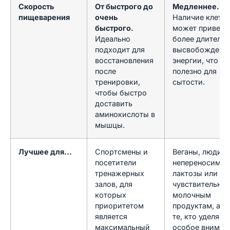
Скорость
От быстрого до
Медленнее.
пищеварения
очень
Наличие клетча
быстрого.
может привест
Идеально
более длитель
подходит для
высвобождени
восстановления
энергии, что оч
после
полезно для
тренировки,
сытости.
чтобы быстро
доставить
аминокислоты в
мышцы.
Лучшее для...
Спортсмены и
Веганы, люди с
посетители
непереносимо
тренажерных
лактозы или
залов, для
чувствительнос
которых
молочным
приоритетом
продуктам, а т
является
те, кто уделяет
максимальный
особое вниман