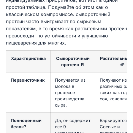
простой таблице. Подумайте об этом как о
классическом компромиссе: сывороточный
протеин часто выигрывает по сырьевым
показателям, в то время как растительный протеин
превосходит по устойчивости и улучшению
пищеварения для многих.
Характеристика
Сывороточный
Растительный 
протеин 🥛
🌱
Первоисточник
Получается из
Получают из
молока в
различных раст
процессе
таких как горох
производства
соя, конопля и т
сыра.
Полноценный
Да, он содержит
Варьируется.
белок?
все 9
Соевые и
незаменимых
современные с