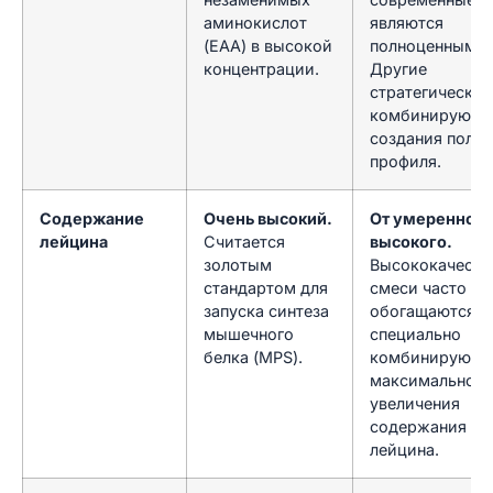
аминокислот
являются
(EAA) в высокой
полноценными.
концентрации.
Другие
стратегически
комбинируются
создания полно
профиля.
Содержание
Очень высокий.
От умеренного
лейцина
Считается
высокого.
золотым
Высококачеств
стандартом для
смеси часто
запуска синтеза
обогащаются и
мышечного
специально
белка (MPS).
комбинируются
максимального
увеличения
содержания
лейцина.