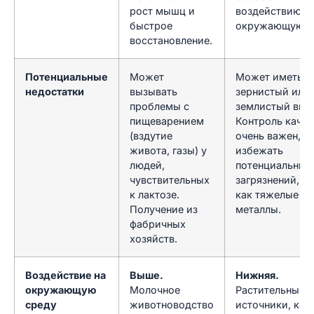
рост мышц и
воздействию н
быстрое
окружающую с
восстановление.
Потенциальные
Может
Может иметь
недостатки
вызывать
зернистый или
проблемы с
землистый вкус
пищеварением
Контроль качес
(вздутие
очень важен, ч
живота, газы) у
избежать
людей,
потенциальных
чувствительных
загрязнений, т
к лактозе.
как тяжелые
Получение из
металлы.
фабричных
хозяйств.
Воздействие на
Выше.
Нижняя.
окружающую
Молочное
Растительные
среду
животноводство
источники, как