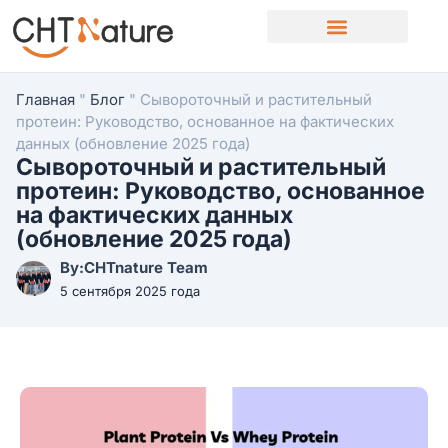
Свяжитесь с нами
Главная
"
Блог
"
Сывороточный и растительный
протеин: Руководство, основанное на фактических
данных (обновление 2025 года)
Сывороточный и растительный
протеин: Руководство, основанное
на фактических данных
(обновление 2025 года)
By:CHTnature Team
5 сентября 2025 года